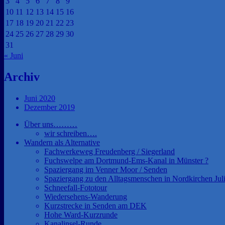
3
4
5
6
7
8
9
10
11
12
13
14
15
16
17
18
19
20
21
22
23
24
25
26
27
28
29
30
31
« Juni
Archiv
Juni 2020
Dezember 2019
Über uns………
wir schreiben….
Wandern als Alternative
Fachwerkeweg Freudenberg / Siegerland
Fuchswelpe am Dortmund-Ems-Kanal in Münster ?
Spaziergang im Venner Moor / Senden
Spaziergang zu den Alltagsmenschen in Nordkirchen Jul
Schneefall-Fototour
Wiedersehens-Wanderung
Kurzstrecke in Senden am DEK
Hohe Ward-Kurzrunde
Kanalinsel-Runde