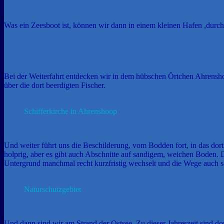
Was ein Zeesboot ist, können wir dann in einem kleinen Hafen ,durc
Bei der Weiterfahrt entdecken wir in dem hübschen Örtchen Ahrensho
über die dort beerdigten Fischer.
Schifferkirche in Ahrenshoop
Und weiter führt uns die Beschilderung, vom Bodden fort, in das dor
holprig, aber es gibt auch Abschnitte auf sandigem, weichen Boden. 
Untergrund manchmal recht kurzfristig wechselt und die Wege auch
Naturschutzgebiet
Und dann sind wir am Strand der Ostsee. Zu dieser Jahreszeit sind do