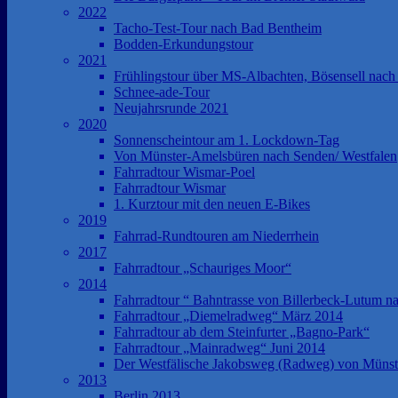
2022
Tacho-Test-Tour nach Bad Bentheim
Bodden-Erkundungstour
2021
Frühlingstour über MS-Albachten, Bösensell nach
Schnee-ade-Tour
Neujahrsrunde 2021
2020
Sonnenscheintour am 1. Lockdown-Tag
Von Münster-Amelsbüren nach Senden/ Westfalen
Fahrradtour Wismar-Poel
Fahrradtour Wismar
1. Kurztour mit den neuen E-Bikes
2019
Fahrrad-Rundtouren am Niederrhein
2017
Fahrradtour „Schauriges Moor“
2014
Fahrradtour “ Bahntrasse von Billerbeck-Lutum na
Fahrradtour „Diemelradweg“ März 2014
Fahrradtour ab dem Steinfurter „Bagno-Park“
Fahrradtour „Mainradweg“ Juni 2014
Der Westfälische Jakobsweg (Radweg) von Münst
2013
Berlin 2013