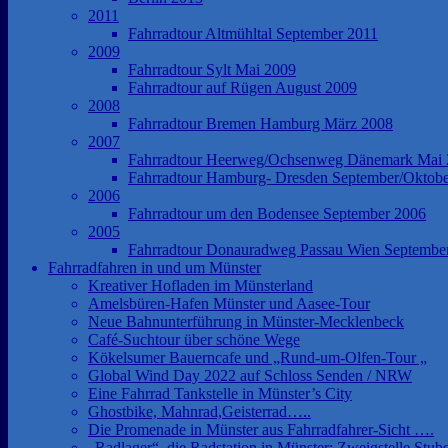
2011
Fahrradtour Altmühltal September 2011
2009
Fahrradtour Sylt Mai 2009
Fahrradtour auf Rügen August 2009
2008
Fahrradtour Bremen Hamburg März 2008
2007
Fahrradtour Heerweg/Ochsenweg Dänemark Mai
Fahrradtour Hamburg- Dresden September/Oktob
2006
Fahrradtour um den Bodensee September 2006
2005
Fahrradtour Donauradweg Passau Wien Septembe
Fahrradfahren in und um Münster
Kreativer Hofladen im Münsterland
Amelsbüren-Hafen Münster und Aasee-Tour
Neue Bahnunterführung in Münster-Mecklenbeck
Café-Suchtour über schöne Wege
Kökelsumer Bauerncafe und „Rund-um-Olfen-Tour „
Global Wind Day 2022 auf Schloss Senden / NRW
Eine Fahrrad Tankstelle in Münster’s City
Ghostbike, Mahnrad,Geisterrad…..
Die Promenade in Münster aus Fahrradfahrer-Sicht ….
„Radlager“, die Radstation in Münster; Zweigstelle Stub