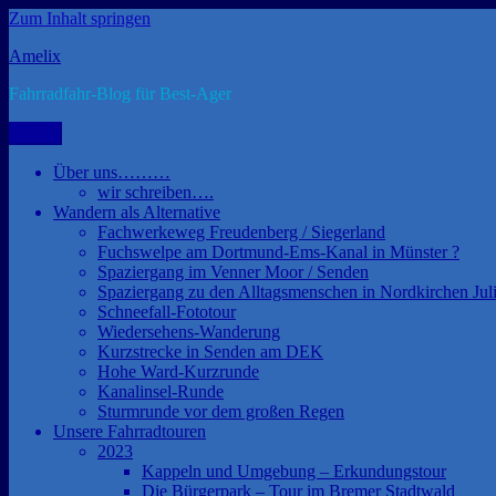
Zum Inhalt springen
Amelix
Fahrradfahr-Blog für Best-Ager
Menü
Über uns………
wir schreiben….
Wandern als Alternative
Fachwerkeweg Freudenberg / Siegerland
Fuchswelpe am Dortmund-Ems-Kanal in Münster ?
Spaziergang im Venner Moor / Senden
Spaziergang zu den Alltagsmenschen in Nordkirchen Jul
Schneefall-Fototour
Wiedersehens-Wanderung
Kurzstrecke in Senden am DEK
Hohe Ward-Kurzrunde
Kanalinsel-Runde
Sturmrunde vor dem großen Regen
Unsere Fahrradtouren
2023
Kappeln und Umgebung – Erkundungstour
Die Bürgerpark – Tour im Bremer Stadtwald