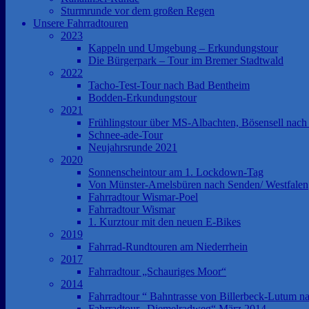
Sturmrunde vor dem großen Regen
Unsere Fahrradtouren
2023
Kappeln und Umgebung – Erkundungstour
Die Bürgerpark – Tour im Bremer Stadtwald
2022
Tacho-Test-Tour nach Bad Bentheim
Bodden-Erkundungstour
2021
Frühlingstour über MS-Albachten, Bösensell nach
Schnee-ade-Tour
Neujahrsrunde 2021
2020
Sonnenscheintour am 1. Lockdown-Tag
Von Münster-Amelsbüren nach Senden/ Westfalen
Fahrradtour Wismar-Poel
Fahrradtour Wismar
1. Kurztour mit den neuen E-Bikes
2019
Fahrrad-Rundtouren am Niederrhein
2017
Fahrradtour „Schauriges Moor“
2014
Fahrradtour “ Bahntrasse von Billerbeck-Lutum na
Fahrradtour „Diemelradweg“ März 2014