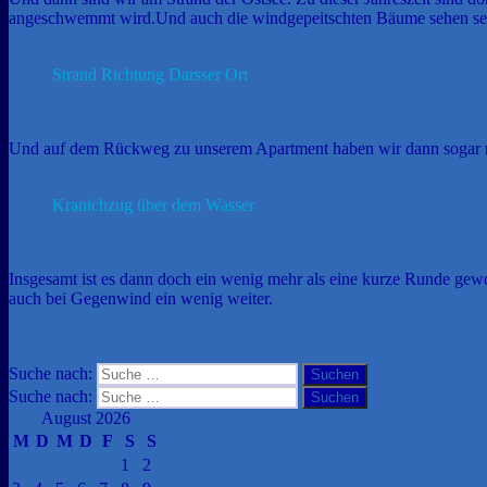
angeschwemmt wird.Und auch die windgepeitschten Bäume sehen seh
Strand Richtung Darsser Ort
Und auf dem Rückweg zu unserem Apartment haben wir dann sogar no
Kranichzug über dem Wasser
Insgesamt ist es dann doch ein wenig mehr als eine kurze Runde gewo
auch bei Gegenwind ein wenig weiter.
Suche nach:
Suchen
Suche nach:
Suchen
August 2026
M
D
M
D
F
S
S
1
2