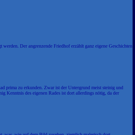
gt werden. Der angrenzende Friedhof erzählt ganz eigene Geschichten
ad prima zu erkunden. Zwar ist der Untergrund meist steinig und
 Kenntnis des eigenen Rades ist dort allerdings nötig, da der
t, was, wie auf dem Bild zusehen, ziemlich malerisch dort