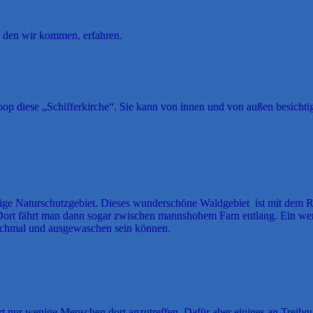
h den wir kommen, erfahren.
op diese „Schifferkirche“. Sie kann von innen und von außen besichti
tige Naturschutzgebiet. Dieses wunderschöne Waldgebiet ist mit dem R
Dort fährt man dann sogar zwischen mannshohem Farn entlang. Ein wenig
 schmal und ausgewaschen sein können.
rt nur wenige Menschen dort anzutreffen. Dafür aber einiges an Treibgu